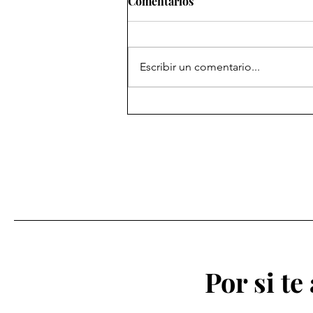
Comentarios
Escribir un comentario...
Uno de cada tres adolescente
desea ser influencer
Por si te