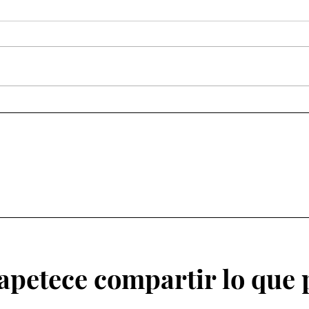
Queridas familias,
A los equipos directivos
las 
 apetece compartir lo que p