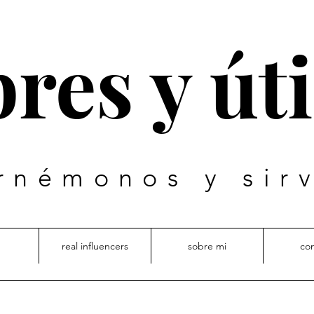
res y úti
rnémonos y sir
real influencers
sobre mi
co