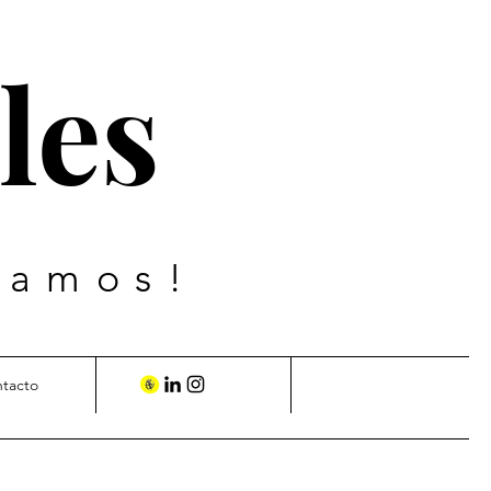
les
vamos!
ntacto