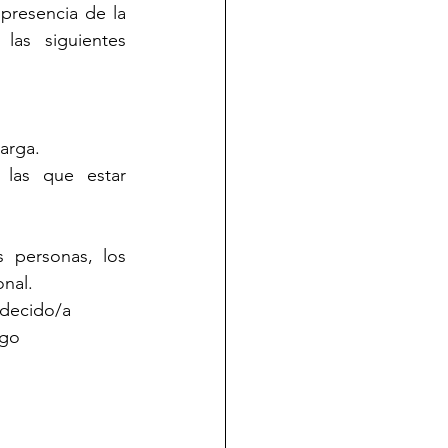
A continuación os proponemos una actividad para tomar conciencia de la presencia de la 
as siguientes 
larga.
as que estar 
personas, los 
onal.
adecido/a
ngo