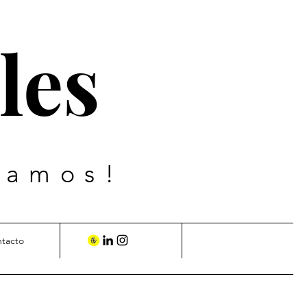
les
vamos!
ntacto