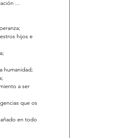
ación ...
speranza;
stros hijos e 
a;
 la humanidad;
a;
miento a ser 
igencias que os 
mpañado en todo 