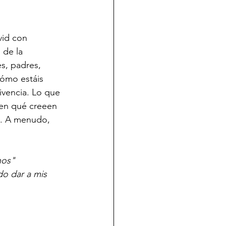
id con 
 de la 
es, padres, 
cómo estáis 
ivencia. Lo que 
 en qué creeen 
a. A menudo, 
nos"
do dar a mis 