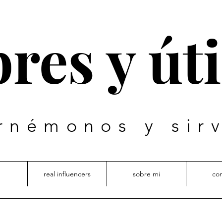
res y úti
rnémonos y sir
real influencers
sobre mi
co