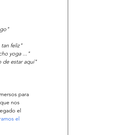
ago"
tan feliz"
ho yoga ..."
o de estar aquí"
nmersos para 
 que nos 
legado el 
ramos el 