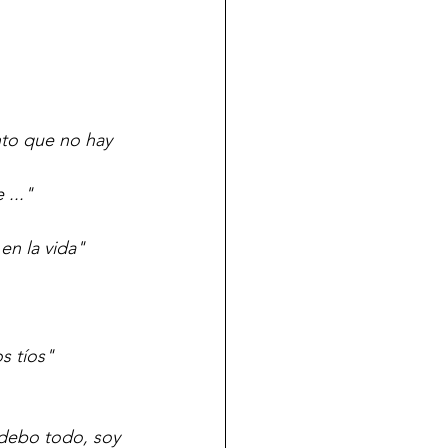
nto que no hay 
..."
en la vida"
s tíos"
debo todo, soy 