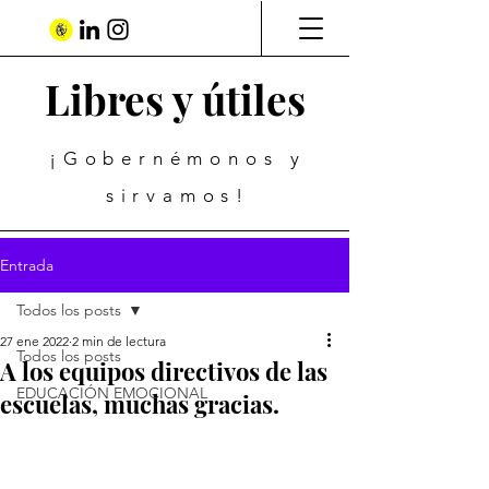
Libres y útiles
¡Gobernémonos y
sirvamos!
Entrada
Todos los posts
27 ene 2022
2 min de lectura
Todos los posts
A los equipos directivos de las
EDUCACIÓN EMOCIONAL
escuelas, muchas gracias.