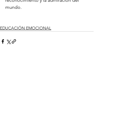
reconocimiento y la admiración del 
mundo.
EDUCACIÓN EMOCIONAL
Ver todo
Entradas recientes