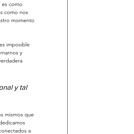
í es como 
 es como nos 
uestro momento 
 es imposible 
rnarnos y 
 verdadera 
al y tal 
os mismos que 
 dedicamos 
 conectados a 