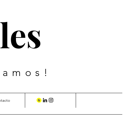
les
vamos!
ntacto