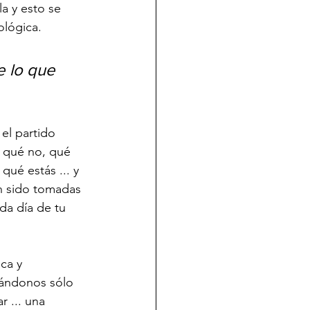
a y esto se 
ológica.
e lo que 
el partido 
y qué no, qué 
ué estás ... y 
n sido tomadas 
da día de tu 
nándonos sólo 
 ... una 