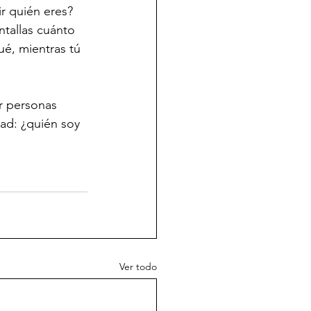
r quién eres? 
tallas cuánto 
é, mientras tú 
r personas 
ad: ¿quién soy 
Ver todo