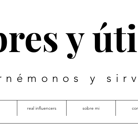
res y úti
rnémonos y sir
real influencers
sobre mi
co