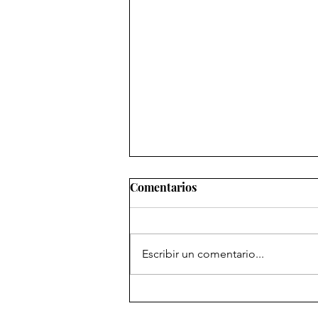
Comentarios
Escribir un comentario...
No somos porque hacemos
cosas, hacemos cosas porque