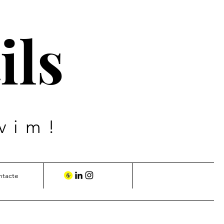
ils
vim!
ntacte