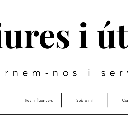
iures i út
ernem-nos i ser
Real influencers
Sobre mi
Co